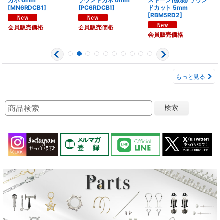
カボ 6mm
ラウンドカボ 6mm
ストーン(微弱) ラウン
[
MN6RDCB1
]
[
PC6RDCB1
]
ドカット 5mm
[
RBM5RD2
]
会員販売価格
会員販売価格
会員販売価格
もっと見る
検索