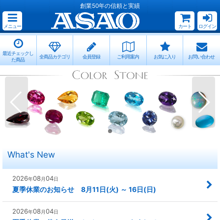
創業50年の信頼と実績
メニュー
カート
ログイン
最近チェックし
全商品カテゴリ
会員登録
ご利用案内
お気に入り
お問い合わせ
た商品
What's New
2026
08
04
年
月
日
夏季休業のお知らせ 8月11日(火) ～ 16日(日)
2026
08
04
年
月
日