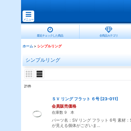
メニュー
最近チェックした商品
全商品カテゴリ
ホーム
>
シンプルリング
シンプルリング
21
件
サブカテゴリ
:
ＳＶ リング フラット ６号
[
23-011
]
会員販売価格
表示数
:
在庫数 9 本
パーツ名：SV リング フラット 6号 素材
並び順
:
が見える個体がございま…