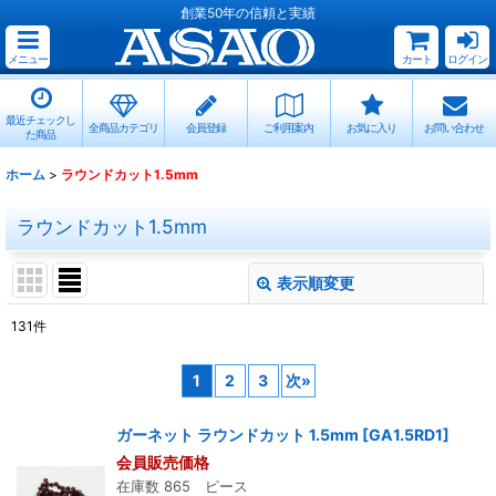
創業50年の信頼と実績
メニュー
カート
ログイン
最近チェックし
全商品カテゴリ
会員登録
ご利用案内
お気に入り
お問い合わせ
た商品
ホーム
>
ラウンドカット1.5mm
ラウンドカット1.5mm
表示順変更
閉じる
131
件
表示数
:
1
2
3
次
»
並び順
:
ガーネット ラウンドカット 1.5mm
[
GA1.5RD1
]
会員販売価格
絞り込む
在庫数 865 ピース