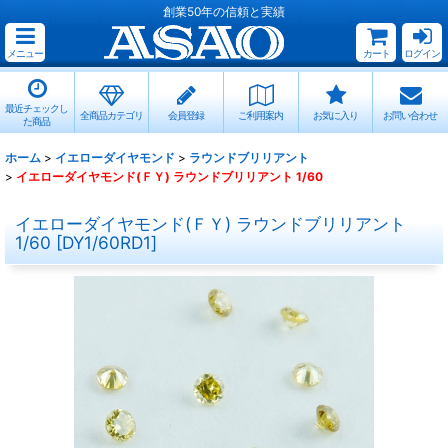
創業50年の信頼と実績
メニュー
カート
ログイン
最近チェックし
全商品カテゴリ
会員登録
ご利用案内
お気に入り
お問い合わせ
た商品
ホーム
>
イエローダイヤモンド
>
ラウンドブリリアント
>
イエローダイヤモンド(ＦＹ) ラウンドブリリアント 1/60
イエローダイヤモンド(ＦＹ) ラウンドブリリアント
1/60
[
DY1/60RD1
]