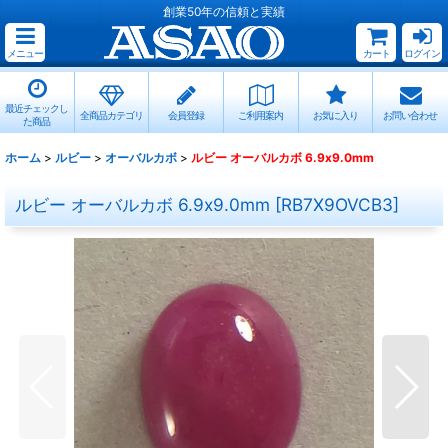
創業50年の信頼と実績
メニュー
カート
ログイン
最近チェックし
全商品カテゴリ
会員登録
ご利用案内
お気に入り
お問い合わせ
た商品
ホーム
>
ルビー
>
オーバルカボ
>
ルビー オーバルカボ 6.9x9.0mm
ルビー オーバルカボ 6.9x9.0mm
[
RB7X9OVCB3
]