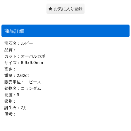
お気に入り登録
商品詳細
宝石名：ルビー
品質：
カット：オーバルカボ
サイズ：6.9x9.0mm
高さ：
重量：2.62ct
販売単位： ピース
鉱物名：コランダム
硬度：9
鑑別：
誕生石：7月
備考：