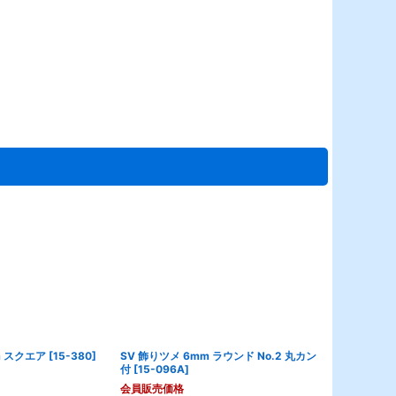
m スクエア
[
15-380
]
SV 飾りツメ 6mm ラウンド No.2 丸カン
ＳＶ ネックレ
付
[
15-096A
]
プ 0.8x2.3
会員販売価格
会員販売価格