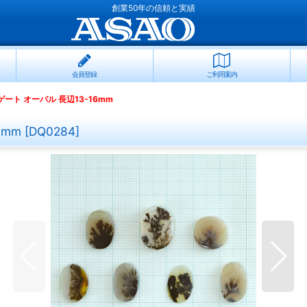
創業50年の信頼と実績
会員登録
ご利用案内
ート オーバル 長辺13-16mm
6mm
[
DQ0284
]