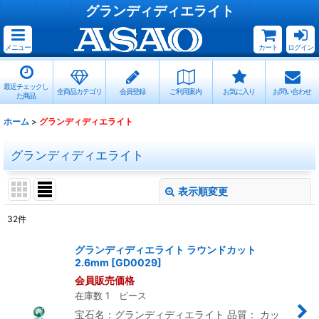
グランディディエライト
メニュー
カート
ログイン
最近チェックし
全商品カテゴリ
会員登録
ご利用案内
お気に入り
お問い合わせ
た商品
ホーム
>
グランディディエライト
グランディディエライト
表示順変更
閉じる
32
件
サブカテゴリ
:
グランディディエライト ラウンドカット
2.6mm
[
GD0029
]
表示数
:
会員販売価格
在庫数 1 ピース
並び順
:
宝石名：グランディディエライト 品質： カッ