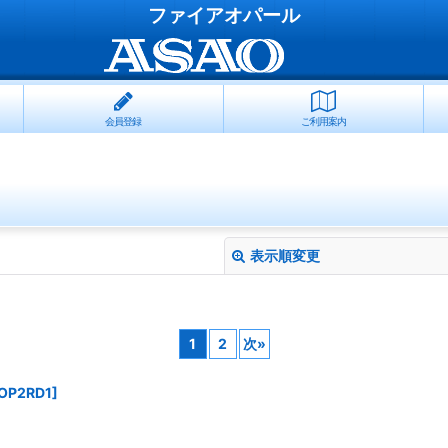
ファイアオパール
会員登録
ご利用案内
表示順変更
1
2
次
»
OP2RD1
]