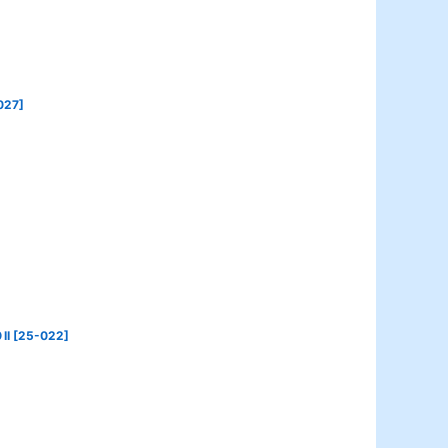
027
]
I
[
25-022
]