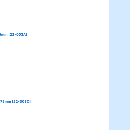
5mm
[
22-003A
]
75mm
[
22-003C
]