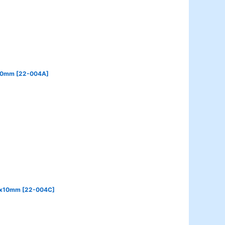
10mm
[
22-004A
]
x10mm
[
22-004C
]