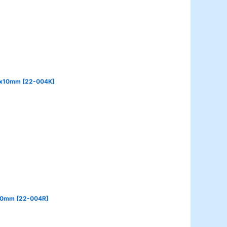
x10mm
[
22-004K
]
10mm
[
22-004R
]