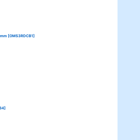
3mm
[
OMS3RDCB1
]
B4
]