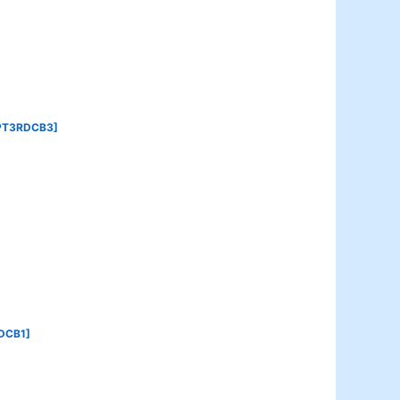
PT3RDCB3
]
DCB1
]