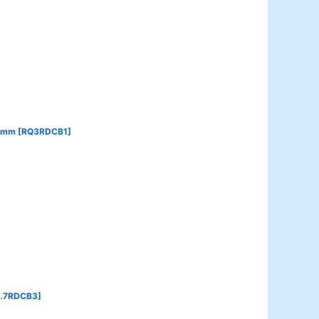
3mm
[
RQ3RDCB1
]
.7RDCB3
]