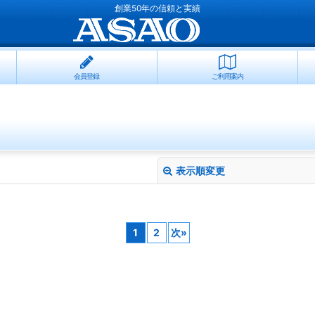
創業50年の信頼と実績
会員登録
ご利用案内
表示順変更
1
2
次
»
絞り込む