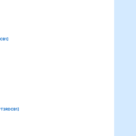
CB1
]
PT3RDCB1
]