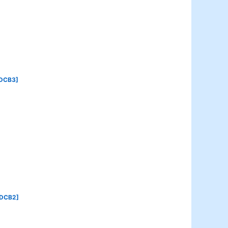
DCB3
]
RDCB2
]