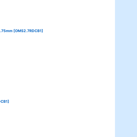
75mm
[
OMS2.7RDCB1
]
CB1
]