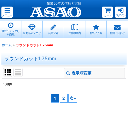
創業50年の信頼と実績
メニュー
カート
ログイン
最近チェックし
全商品カテゴリ
会員登録
ご利用案内
お気に入り
お問い合わせ
た商品
ホーム
>
ラウンドカット1.75mm
ラウンドカット1.75mm
表示順変更
閉じる
108
件
表示数
:
1
2
次
»
並び順
:
絞り込む