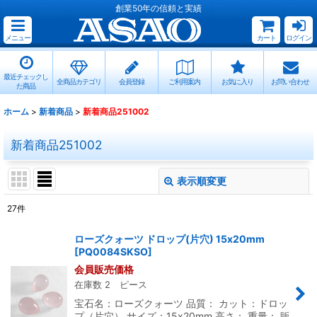
創業50年の信頼と実績
メニュー
カート
ログイン
最近チェックし
全商品カテゴリ
会員登録
ご利用案内
お気に入り
お問い合わせ
た商品
ホーム
>
新着商品
>
新着商品251002
新着商品251002
表示順変更
閉じる
27
件
表示数
:
ローズクォーツ ドロップ(片穴) 15x20mm
[
PQ0084SKSO
]
並び順
:
会員販売価格
在庫数 2 ピース
絞り込む
宝石名：ローズクォーツ 品質： カット：ドロッ
プ（片穴） サイズ：15x20mm 高さ： 重量： 販