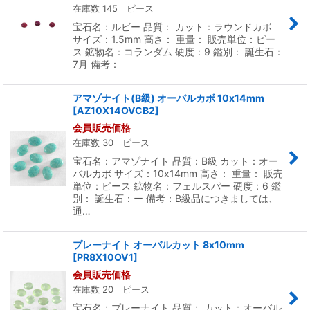
在庫数 145 ピース
宝石名：ルビー 品質： カット：ラウンドカボ
サイズ：1.5mm 高さ： 重量： 販売単位：ピー
ス 鉱物名：コランダム 硬度：9 鑑別： 誕生石：
7月 備考：
アマゾナイト(B級) オーバルカボ 10x14mm
[
AZ10X14OVCB2
]
会員販売価格
在庫数 30 ピース
宝石名：アマゾナイト 品質：B級 カット：オー
バルカボ サイズ：10x14mm 高さ： 重量： 販売
単位：ピース 鉱物名：フェルスパー 硬度：6 鑑
別： 誕生石：ー 備考：B級品につきましては、
通…
プレーナイト オーバルカット 8x10mm
[
PR8X10OV1
]
会員販売価格
在庫数 20 ピース
宝石名：プレーナイト 品質： カット：オーバル