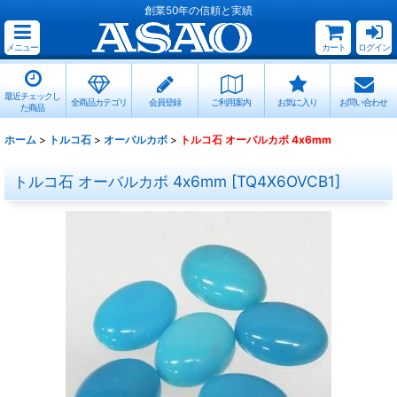
創業50年の信頼と実績
メニュー
カート
ログイン
最近チェックし
全商品カテゴリ
会員登録
ご利用案内
お気に入り
お問い合わせ
た商品
ホーム
>
トルコ石
>
オーバルカボ
>
トルコ石 オーバルカボ 4x6mm
トルコ石 オーバルカボ 4x6mm
[
TQ4X6OVCB1
]