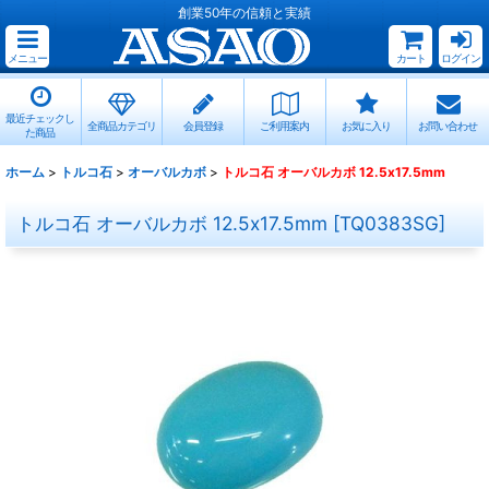
創業50年の信頼と実績
メニュー
カート
ログイン
最近チェックし
全商品カテゴリ
会員登録
ご利用案内
お気に入り
お問い合わせ
た商品
ホーム
>
トルコ石
>
オーバルカボ
>
トルコ石 オーバルカボ 12.5x17.5mm
トルコ石 オーバルカボ 12.5x17.5mm
[
TQ0383SG
]