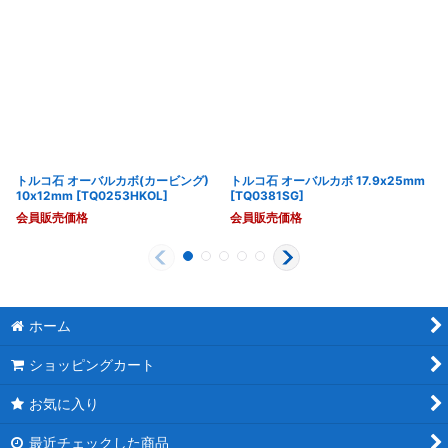
トルコ石 オーバルカボ(カービング)
トルコ石 オーバルカボ 17.9x25mm
10x12mm
[
TQ0253HKOL
]
[
TQ0381SG
]
会員販売価格
会員販売価格
ホーム
ショッピングカート
お気に入り
最近チェックした商品