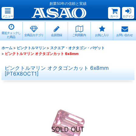
創業50年の信頼と実績
メニュー
カート
ログイン
最近チェックし
全商品カテゴリ
会員登録
ご利用案内
お気に入り
お問い合わせ
た商品
ホーム
>
ピンクトルマリン
>
スクエア・オクタゴン・バゲット
>
ピンクトルマリン オクタゴンカット 6x8mm
ピンクトルマリン オクタゴンカット 6x8mm
[
PT6X8OCT1
]