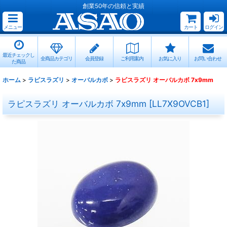
創業50年の信頼と実績
メニュー
カート
ログイン
最近チェックし
全商品カテゴリ
会員登録
ご利用案内
お気に入り
お問い合わせ
た商品
ホーム
>
ラピスラズリ
>
オーバルカボ
>
ラピスラズリ オーバルカボ 7x9mm
ラピスラズリ オーバルカボ 7x9mm
[
LL7X9OVCB1
]