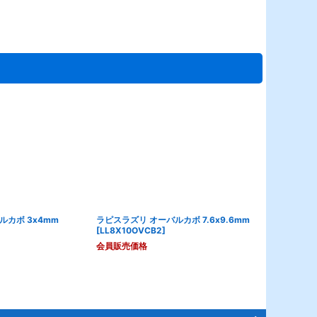
ルカボ 3x4mm
ラピスラズリ オーバルカボ 7.6x9.6mm
合成サファイア
[
LL8X10OVCB2
]
[
ISF4X6OVC
会員販売価格
会員販売価格