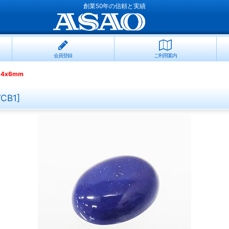
創業50年の信頼と実績
会員登録
ご利用案内
4x6mm
VCB1
]