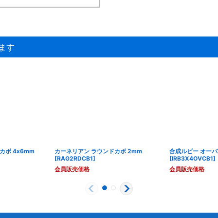
ます
ボ 4x6mm
カーネリアン ラウンドカボ 2mm
合成ルビー オーバ
[
RAG2RDCB1
]
[
IRB3X4OVCB1
]
会員販売価格
会員販売価格