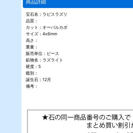
商品詳細
宝石名：ラピスラズリ
品質：
カット：オーバルカボ
サイズ：4x6mm
高さ：
重量：
販売単位：ピース
鉱物名：ラズライト
硬度：5
鑑別：
誕生石：12月
備考：