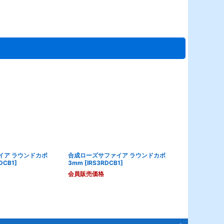
イア ラウンドカボ
合成ローズサファイア ラウンドカボ
合成サファイア
RDCB1
]
3mm
[
IRS3RDCB1
]
[
ISF8RDCB1
]
会員販売価格
会員販売価格