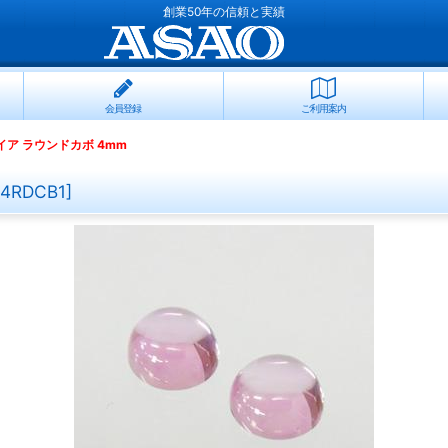
創業50年の信頼と実績
会員登録
ご利用案内
ア ラウンドカボ 4mm
S4RDCB1
]