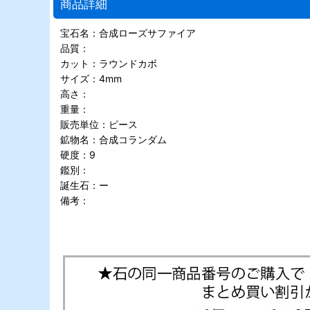
商品詳細
宝石名：合成ローズサファイア
品質：
カット：ラウンドカボ
サイズ：4mm
高さ：
重量：
販売単位：ピース
鉱物名：合成コランダム
硬度：9
鑑別：
誕生石：ー
備考：