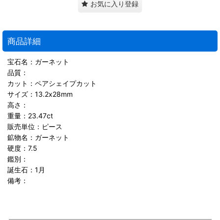
お気に入り登録
商品詳細
宝石名：ガーネット
品質：
カット：ペアシェイプカット
サイズ：13.2x28mm
高さ：
重量：23.47ct
販売単位：ピース
鉱物名：ガーネット
硬度：7.5
鑑別：
誕生石：1月
備考：