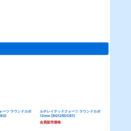
ォーツ ラウンドカボ
ルチレイテッドクォーツ ラウンドカボ
ルチレイテッ
CB3
]
12mm
[
RQ12RDCB1
]
22mm
[
RQ2
会員販売価格
会員販売価格