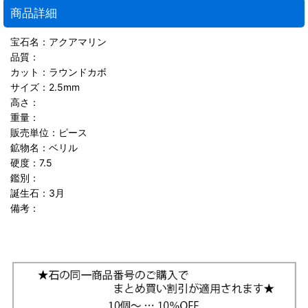
商品詳細
宝石名：アクアマリン
品質：
カット：ラウンドカボ
サイズ：2.5mm
高さ：
重量：
販売単位：ピース
鉱物名：ベリル
硬度：7.5
鑑別：
誕生石：3月
備考：