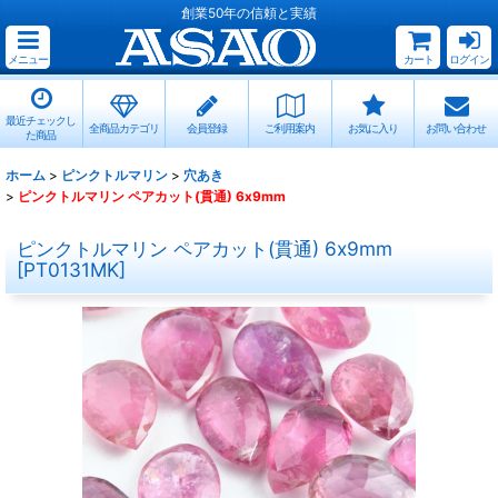
創業50年の信頼と実績
メニュー
カート
ログイン
最近チェックし
全商品カテゴリ
会員登録
ご利用案内
お気に入り
お問い合わせ
た商品
ホーム
>
ピンクトルマリン
>
穴あき
>
ピンクトルマリン ペアカット(貫通) 6x9mm
ピンクトルマリン ペアカット(貫通) 6x9mm
[
PT0131MK
]