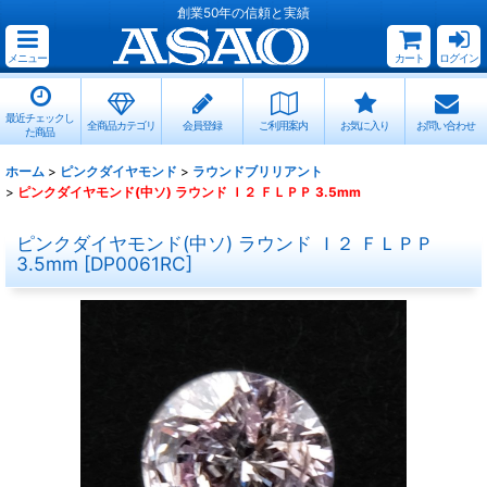
創業50年の信頼と実績
メニュー
カート
ログイン
最近チェックし
全商品カテゴリ
会員登録
ご利用案内
お気に入り
お問い合わせ
た商品
ホーム
>
ピンクダイヤモンド
>
ラウンドブリリアント
>
ピンクダイヤモンド(中ソ) ラウンド Ｉ２ ＦＬＰＰ 3.5mm
ピンクダイヤモンド(中ソ) ラウンド Ｉ２ ＦＬＰＰ
3.5mm
[
DP0061RC
]