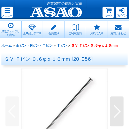
創業50年の信頼と実績
メニュー
カート
ログイン
最近チェックし
全商品カテゴリ
会員登録
ご利用案内
お気に入り
お問い合わせ
た商品
ホーム
>
玉ピン・9ピン・Ｔピン
>
Ｔピン
>
ＳＶ Ｔピン ０.６φｘ１６mm
ＳＶ Ｔピン ０.６φｘ１６mm
[
20-056
]