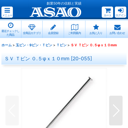
創業50年の信頼と実績
メニュー
カート
ログイン
最近チェックし
全商品カテゴリ
会員登録
ご利用案内
お気に入り
お問い合わせ
た商品
ホーム
>
玉ピン・9ピン・Ｔピン
>
Ｔピン
>
ＳＶ Ｔピン ０.５φｘ１０mm
ＳＶ Ｔピン ０.５φｘ１０mm
[
20-055
]