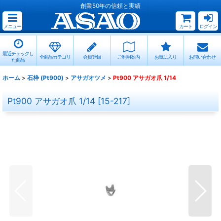
創業50年の信頼と実績
メニュー
カート
ログイン
最近チェックし
全商品カテゴリ
会員登録
ご利用案内
お気に入り
お問い合わせ
た商品
ホーム
>
石枠 (Pt900)
>
アサガオツメ
>
Pt900 アサガオ爪 1/14
Pt900 アサガオ爪 1/14
[
15-217
]