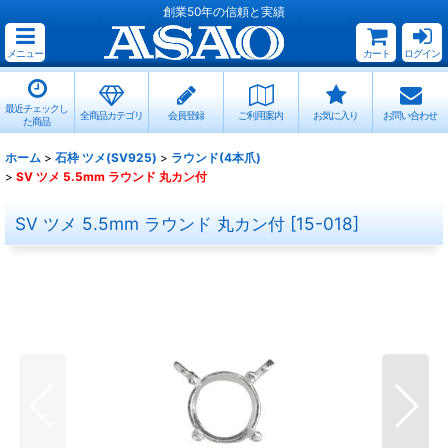
創業50年の信頼と実績
メニュー
カート
ログイン
最近チェックし
全商品カテゴリ
会員登録
ご利用案内
お気に入り
お問い合わせ
た商品
ホーム
>
石枠 ツメ(SV925)
>
ラウンド(4本爪)
>
SV ツメ 5.5mm ラウンド 丸カン付
SV ツメ 5.5mm ラウンド 丸カン付
[
15-018
]