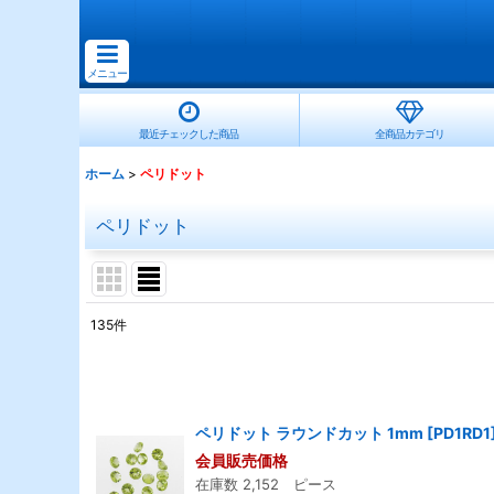
メニュー
最近チェックした商品
全商品カテゴリ
ホーム
>
ペリドット
ペリドット
135
件
サブカテゴリ
:
表示数
:
ペリドット ラウンドカット 1mm
[
PD1RD1
会員販売価格
並び順
:
在庫数 2,152 ピース