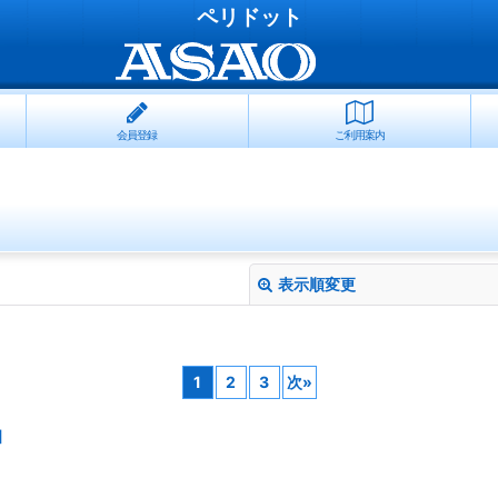
ペリドット
会員登録
ご利用案内
表示順変更
1
2
3
次
»
]